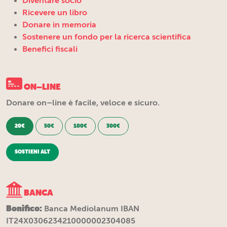
Diventare socio
Ricevere un libro
Donare in memoria
Sostenere un fondo per la ricerca scientifica
Benefici fiscali
ON–LINE
Donare on–line è facile, veloce e sicuro.
20€
50€
100€
300€
SOSTIENI ALT
BANCA
Bonifico:
Banca Mediolanum IBAN
IT24X0306234210000002304085