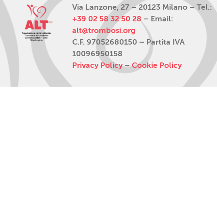
Via Lanzone, 27 – 20123 Milano – Tel.:
+39 02 58 32 50 28
– Email:
alt@trombosi.org
C.F. 97052680150 – Partita IVA
10096950158
Privacy Policy
–
Cookie Policy