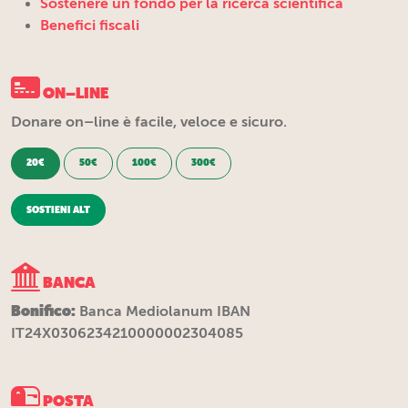
Sostenere un fondo per la ricerca scientifica
Benefici fiscali
ON–LINE
Donare on–line è facile, veloce e sicuro.
20€
50€
100€
300€
SOSTIENI ALT
BANCA
Bonifico:
Banca Mediolanum IBAN
IT24X0306234210000002304085
POSTA