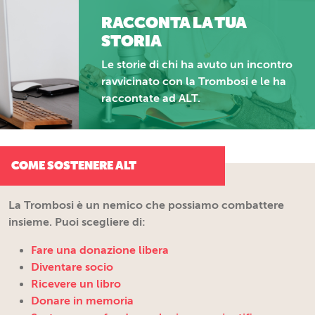
RACCONTA LA TUA
STORIA
Le storie di chi ha avuto un incontro
ravvicinato con la Trombosi e le ha
raccontate ad
ALT
.
COME SOSTENERE ALT
La Trombosi è un nemico che possiamo combattere
insieme. Puoi scegliere di:
Fare una donazione libera
Diventare socio
Ricevere un libro
Donare in memoria