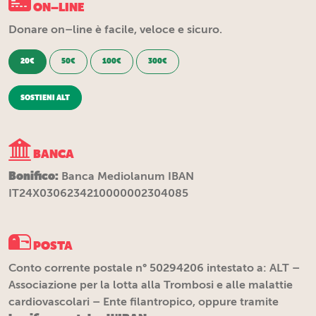
ON–LINE
Donare on–line è facile, veloce e sicuro.
20€
50€
100€
300€
SOSTIENI ALT
BANCA
Bonifico:
Banca Mediolanum IBAN
IT24X0306234210000002304085
POSTA
Conto corrente postale n° 50294206 intestato a: ALT –
Associazione per la lotta alla Trombosi e alle malattie
cardiovascolari – Ente filantropico, oppure tramite