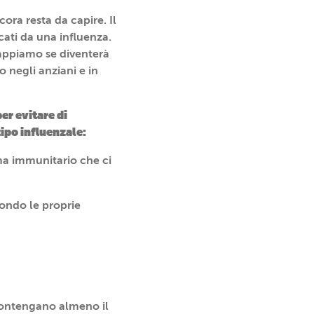
ora resta da capire. Il
cati da una influenza.
sappiamo se diventerà
o negli anziani e in
er evitare di
tipo influenzale:
ema immunitario che ci
ondo le proprie
contengano almeno il