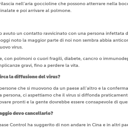
 rilascia nell’aria goccioline che possono atterrare nella boc
 inalate e poi arrivare al polmone.
 avuto un contatto ravvicinato con una persona infettata da
oggi noto la maggior parte di noi non sembra abbia antico
uovo virus.
e, con polmoni o cuori fragili, diabete, cancro o immunod
licanze gravi, fino a perdere la vita.
irca la diffusione del virus?
 persone che si muovono da un paese all’altro e la conferma c
persona, ci aspettiamo che il virus si diffonda praticamente i
rovare pronti e la gente dovrebbe essere consapevole di que
iaggio devo cancellarlo?
ase Control ha suggerito di non andare in Cina e in altri paesi