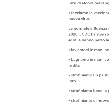
60% di alcool preveng
• facciamo la vaccinaz
nuovo virus
La normale influenza s
2020 il CDC ha stimato 
41mila hanno perso la 
• laviamoci le mani pe
• bagnamo le mani con
le dita
• strofiniamo un palmo
loro
• strofiniamo bene le 
• strofiniamo di nuovo