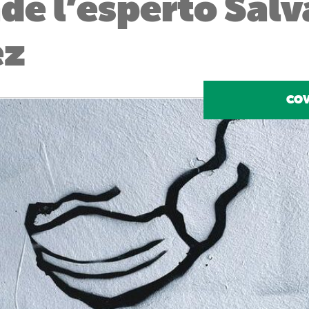
de l’esperto Sal
ez
COV