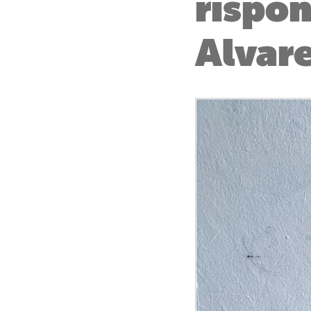
rispon
Alvar