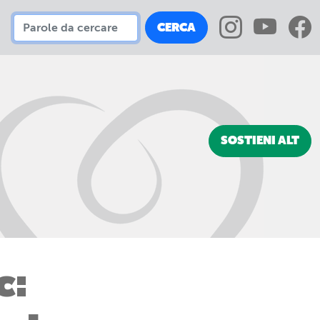
CERCA
SOSTIENI ALT
c: