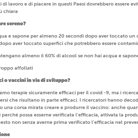
i di lavoro e di piacere in questi Paesi dovrebbero essere evit
ù chiara
are sereno?
cqua e sapone per almeno 20 secondi dopo aver toccato un
dopo aver toccato superfici che potrebbero essere contami
ntengano almeno il 60% di alcool se non hai acqua e sapon
roppo affollati
ci o vaccini in via di sviluppo?
o terapie sicuramente efficaci per il covid -9, ma i ricerc
ersi che risultano in parte efficaci. I ricercatori hanno deco
tto una corsa mirata creare e produrre il vaccino: anche qua
perché possa esserne verificata l’efficacia, attivata la prod
uesto non senza averne prima verificato l’efficacia nel preven
zione