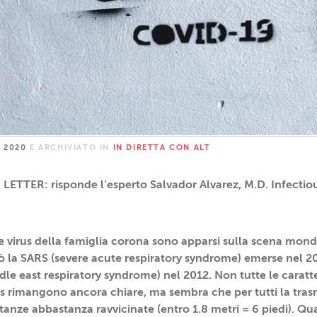
 2020
E ARCHIVIATO IN
IN DIRETTA CON ALT
TTER: risponde l’esperto Salvador Alvarez, M.D. Infectiou
re virus della famiglia corona sono apparsi sulla scena mondi
 la SARS (severe acute respiratory syndrome) emerse nel 200
e east respiratory syndrome) nel 2012. Non tutte le caratte
rus rimangono ancora chiare, ma sembra che per tutti la tra
tanze abbastanza ravvicinate (entro 1.8 metri = 6 piedi). 