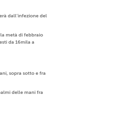
rà dall’infezione del
lla metà di febbraio
uesti da 16mila a
i, sopra sotto e fra
palmi delle mani fra