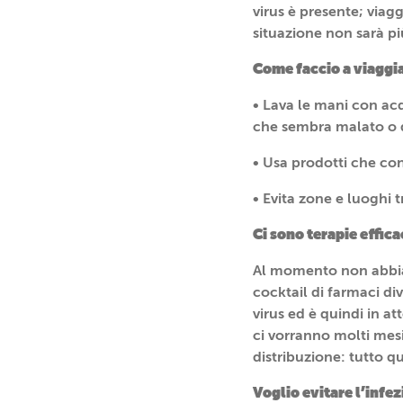
virus è presente; viagg
situazione non sarà pi
Come faccio a viaggi
• Lava le mani con a
che sembra malato o 
• Usa prodotti che co
• Evita zone e luoghi t
Ci sono terapie effica
Al momento non abbiam
cocktail di farmaci div
virus ed è quindi in a
ci vorranno molti mesi 
distribuzione: tutto q
Voglio evitare l’infe