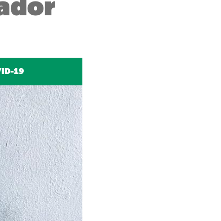
vador
ID-19