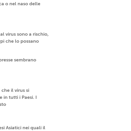
ca o nel naso delle
l virus sono a rischio,
rpi che lo possano
epresse sembrano
he il virus si
n tutti i Paesi. I
sto
 Asiatici nei quali il