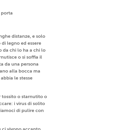
a porta
nghe distanze, e solo
 di legno ed essere
 da chi lo ha a chi lo
nutisce o si soffia il
ta da una persona
 mano alla bocca ma
 abbia le stesse
tossito o starnutito o
are: i virus di solito
diamoci di pulire con
e ci vivono accanto,