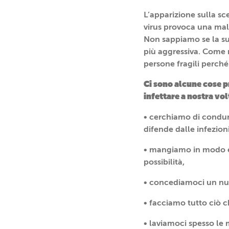
L’apparizione sulla sc
virus provoca una mala
Non sappiamo se la su
più aggressiva. Come n
persone fragili perché 
Ci sono alcune cose pr
infettare a nostra vol
• cerchiamo di condurr
difende dalle infezion
• mangiamo in modo e
possibilità,
• concediamoci un num
• facciamo tutto ciò ch
• laviamoci spesso le