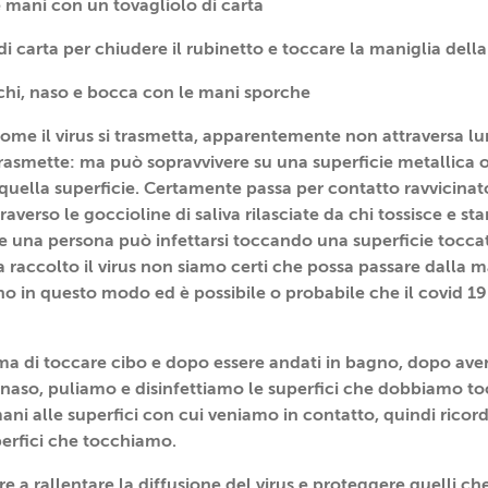
 mani con un tovagliolo di carta
di carta per chiudere il rubinetto e toccare la maniglia dell
hi, naso e bocca con le mani sporche
ome il virus si trasmetta, apparentemente non attraversa lu
trasmette: ma può sopravvivere su una superficie metallica o
quella superficie. Certamente passa per contatto ravvicinato
raverso le goccioline di saliva rilasciate da chi tossisce e star
 una persona può infettarsi toccando una superficie tocca
a raccolto il virus non siamo certi che possa passare dalla
tono in questo modo ed è possibile o probabile che il covid 19
a di toccare cibo e dopo essere andati in bagno, dopo aver 
l naso, puliamo e disinfettiamo le superfici che dobbiamo tocc
ani alle superfici con cui veniamo in contatto, quindi ricor
perfici che tocchiamo.
e a rallentare la diffusione del virus e proteggere quelli ch