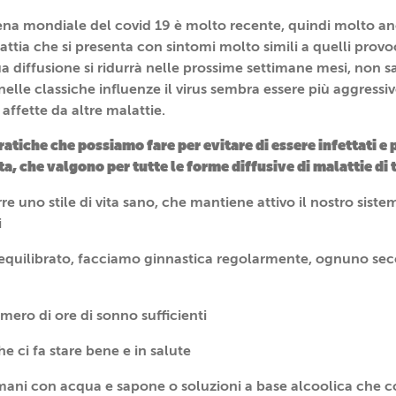
ena mondiale del covid 19 è molto recente, quindi molto anc
ttia che si presenta con sintomi molto simili a quelli provo
a diffusione si ridurrà nelle prossime settimane mesi, non 
elle classiche influenze il virus sembra essere più aggressiv
affette da altre malattie.
atiche che possiamo fare per evitare di essere infettati e p
ta, che valgono per tutte le forme diffusive di malattie di 
e uno stile di vita sano, che mantiene attivo il nostro sist
i
quilibrato, facciamo ginnastica regolarmente, ognuno sec
ero di ore di sonno sufficienti
e ci fa stare bene e in salute
 mani con acqua e sapone o soluzioni a base alcoolica che 