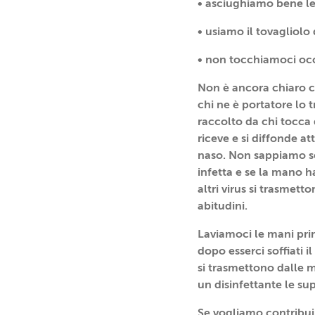
• asciughiamo bene le
• usiamo il tovagliolo 
• non tocchiamoci occ
Non è ancora chiaro c
chi ne è portatore lo 
raccolto da chi tocca 
riceve e si diffonde att
naso. Non sappiamo se
infetta e se la mano h
altri virus si trasmet
abitudini.
Laviamoci le mani prim
dopo esserci soffiati i
si trasmettono dalle m
un disinfettante le su
Se vogliamo contribuir