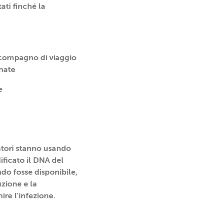
ati finché la
 compagno di viaggio
nate
e
atori stanno usando
dificato il DNA del
ndo fosse disponibile,
uzione e la
ire l’infezione.