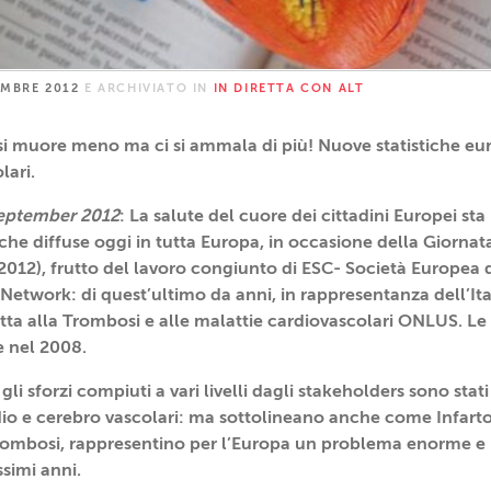
EMBRE 2012
E ARCHIVIATO IN
IN DIRETTA CON ALT
ci si muore meno ma ci si ammala di più! Nuove statistiche eu
lari.
September 2012
: La salute del cuore dei cittadini Europei st
che diffuse oggi in tutta Europa, in occasione della Giorna
012), frutto del lavoro congiunto di ESC- Società Europea d
twork: di quest’ultimo da anni, in rappresentanza dell’Ital
tta alla Trombosi e alle malattie cardiovascolari ONLUS. Le 
e nel 2008.
li sforzi compiuti a vari livelli dagli stakeholders sono stati 
io e cerebro vascolari: ma sottolineano anche come Infarto 
rombosi, rappresentino per l’Europa un problema enorme e
simi anni.