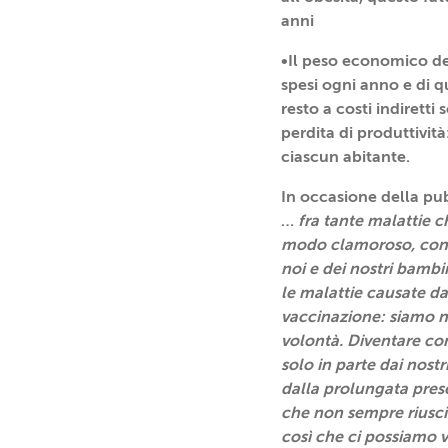
anni
•Il peso economico de
spesi ogni anno e di que
resto a costi indiretti
perdita di produttivit
ciascun abitante.
In occasione della pub
…
fra tante malattie c
modo clamoroso, con un
noi e dei nostri bamb
le malattie causate da
vaccinazione: siamo no
volontà. Diventare con
solo in parte dai nost
dalla prolungata prese
che non sempre riuscia
così che ci possiamo 