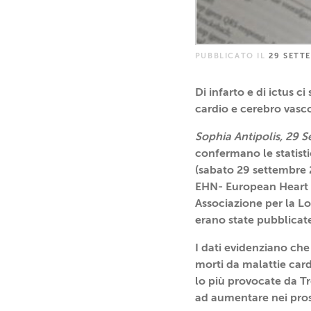
PUBBLICATO IL
29 SETT
Di infarto e di ictus 
cardio e cerebro vasco
Sophia Antipolis, 29 
confermano le statisti
(sabato 29 settembre 2
EHN- European Heart Ne
Associazione per la Lo
erano state pubblicat
I dati evidenziano che g
morti da malattie card
lo più provocate da T
ad aumentare nei pros