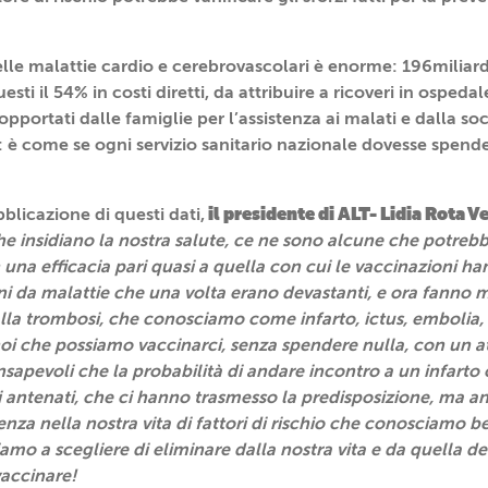
lle malattie cardio e cerebrovascolari è enorme: 196miliar
sti il 54% in costi diretti, da attribuire a ricoveri in ospedal
 sopportati dalle famiglie per l’assistenza ai malati e dalla soc
à: è come se ogni servizio sanitario nazionale dovesse spend
il presidente di ALT- Lidia Rota 
blicazione di questi dati,
he insidiano la nostra salute, ce ne sono alcune che potrebb
a efficacia pari quasi a quella con cui le vaccinazioni han
ini da malattie che una volta erano devastanti, e ora fanno
lla trombosi, che conosciamo come infarto, ictus, embolia, 
i che possiamo vaccinarci, senza spendere nulla, con un att
sapevoli che la probabilità di andare incontro a un infarto 
ri antenati, che ci hanno trasmesso la predisposizione, ma a
nza nella nostra vita di fattori di rischio che conosciamo 
mo a scegliere di eliminare dalla nostra vita e da quella de
vaccinare!