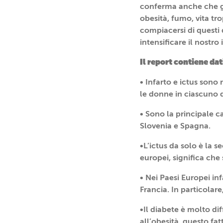
conferma anche che gli
obesità, fumo, vita tr
compiacersi di questi 
intensificare il nostr
Il report contiene da
• Infarto e ictus sono
le donne in ciascuno d
• Sono la principale ca
Slovenia e Spagna.
•L’ictus da solo è la 
europei, significa che
• Nei Paesi Europei in
Francia. In particolar
•Il diabete è molto di
all’obesità, questo fat