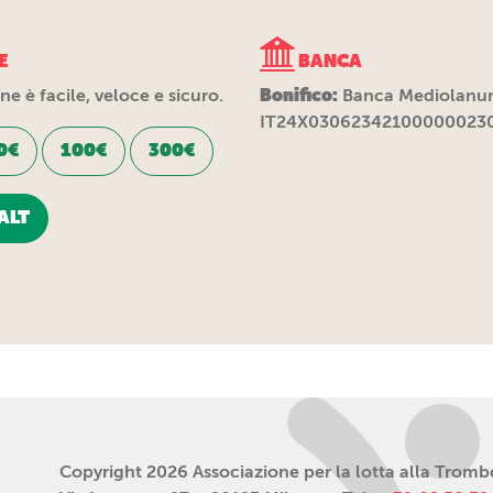
E
BANCA
Bonifico:
e è facile, veloce e sicuro.
Banca Mediolanu
IT24X03062342100000023
0€
100€
300€
ALT
Copyright 2026 Associazione per la lotta alla Trombos