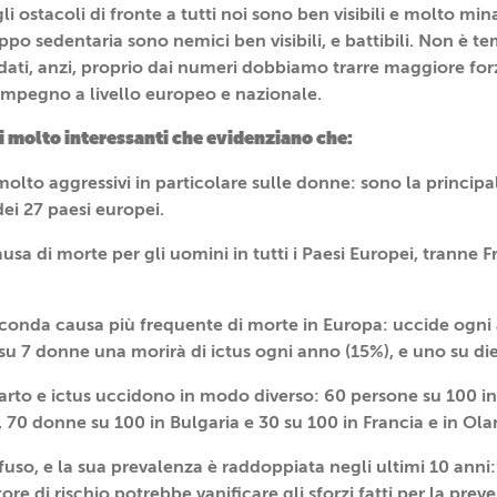
 ostacoli di fronte a tutti noi sono ben visibili e molto min
oppo sedentaria sono nemici ben visibili, e battibili. Non è t
dati, anzi, proprio dai numeri dobbiamo trarre maggiore for
o impegno a livello europeo e nazionale.
ti molto interessanti che evidenziano che:
 molto aggressivi in particolare sulle donne: sono la princip
ei 27 paesi europei.
usa di morte per gli uomini in tutti i Paesi Europei, tranne 
seconda causa più frequente di morte in Europa: uccide ogni 
 su 7 donne una morirà di ictus ogni anno (15%), e uno su di
farto e ictus uccidono in modo diverso: 60 persone su 100 in
e, 70 donne su 100 in Bulgaria e 30 su 100 in Francia e in Ola
ffuso, e la sua prevalenza è raddoppiata negli ultimi 10 anni
tore di rischio potrebbe vanificare gli sforzi fatti per la pre