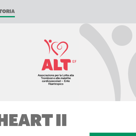
TORIA
EART II