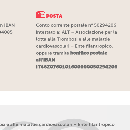
POSTA
m IBAN
Conto corrente postale n° 50294206
04085
intestato a: ALT – Associazione per la
lotta alla Trombosi e alle malattie
cardiovascolari – Ente filantropico,
bonifico postale
oppure tramite
all'IBAN
IT46Z0760101600000050294206
i e alle malattie cardiovascolari – Ente filantropico