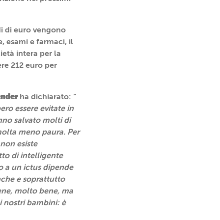
di di euro vengono
e, esami e farmaci, il
ietà intera per la
ere 212 euro per
Vender
ha dichiarato: “
ero essere evitate in
no salvato molti di
 molta meno paura. Per
non esiste
o di intelligente
o a un ictus dipende
nche e soprattutto
bene, molto bene, ma
i nostri bambini: è