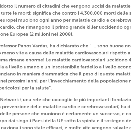
 ridotto il numero di cittadini che vengono uccisi da malattie
tutte le morti: significa che contro i 4.300.000 morti delle 
i europei muoiono ogni anno per malattie cardio e cerebrova
ocardio, che rimangono il primo grande killer uccidendo ogn
one Europea (2 milioni nel 2008).
Professor Panos Vardas, ha dichiarato che “ … sono buone no
 meno vite a causa delle malattie cardiovascolari rispetto a
ma rimane enorme! Le malattie cardiovascolari uccidono 4 
a a livello umano e un insostenibile fardello a livello econ
denziano in maniera drammatica che il peso di queste malatti
 nei prossimi anni, per l’invecchiamento della popolazione 
 pericolosi per la salute”.
etwork ( una rete che raccoglie le più importanti fondazio
 prevenzione delle malattie cardio e cerebrovascolari) ha d
 delle persone che muoiono è certamente un successo, e co
mpo dai singoli Paesi della UE sotto la spinta e il sostegno 
nazionali sono state efficaci, e molte vite vengono salvate