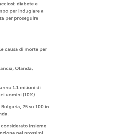
acciosi: diabete e
empo per indugiare a
za per proseguire
ale causa di morte per
Francia, Olanda,
anno 1.1 milioni di
eci uomini (10%).
 Bulgaria, 25 su 100 in
nda.
: considerato insieme
venzione nei prossimi