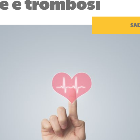
e e trombosi
SAL