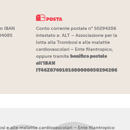
POSTA
m IBAN
Conto corrente postale n° 50294206
04085
intestato a: ALT – Associazione per la
lotta alla Trombosi e alle malattie
cardiovascolari – Ente filantropico,
bonifico postale
oppure tramite
all'IBAN
IT46Z0760101600000050294206
i e alle malattie cardiovascolari – Ente filantropico