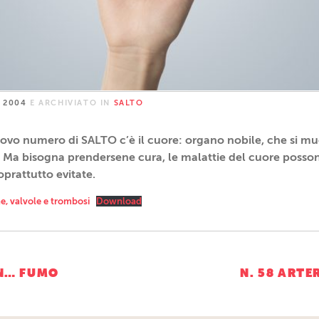
 2004
E ARCHIVIATO IN
SALTO
uovo numero di SALTO c’è il cuore: organo nobile, che si mu
a. Ma bisogna prendersene cura, le malattie del cuore posso
oprattutto evitate.
ne, valvole e trombosi
Download
ne
IN… FUMO
N. 58 ARTE