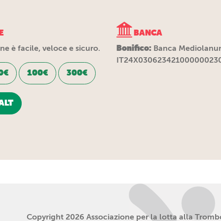
E
BANCA
Bonifico:
e è facile, veloce e sicuro.
Banca Mediolanu
IT24X03062342100000023
0€
100€
300€
ALT
Copyright 2026 Associazione per la lotta alla Trombos