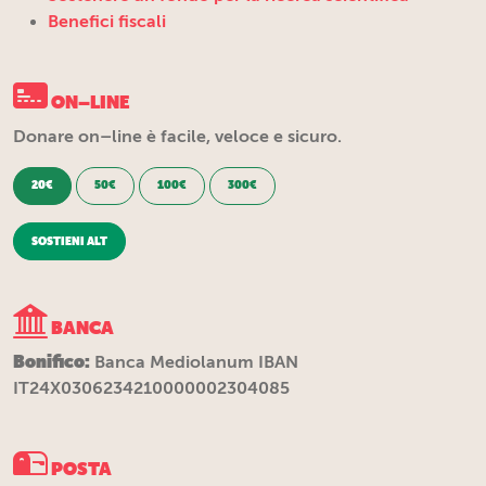
Benefici fiscali
ON–LINE
Donare on–line è facile, veloce e sicuro.
20€
50€
100€
300€
SOSTIENI ALT
BANCA
Bonifico:
Banca Mediolanum IBAN
IT24X0306234210000002304085
POSTA