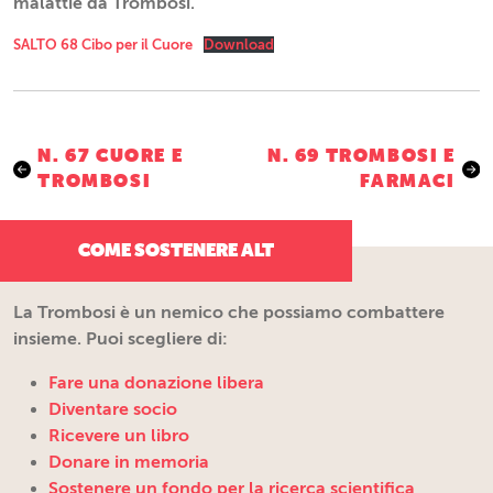
malattie da Trombosi.
SALTO 68 Cibo per il Cuore
Download
Navigazione
N. 67 CUORE E
N. 69 TROMBOSI E
TROMBOSI
FARMACI
articoli
COME SOSTENERE ALT
La Trombosi è un nemico che possiamo combattere
insieme. Puoi scegliere di:
Fare una donazione libera
Diventare socio
Ricevere un libro
Donare in memoria
Sostenere un fondo per la ricerca scientifica