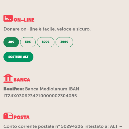
ON–LINE
Donare on–line è facile, veloce e sicuro.
20€
50€
100€
300€
SOSTIENI ALT
BANCA
Bonifico:
Banca Mediolanum IBAN
IT24X0306234210000002304085
POSTA
Conto corrente postale n° 50294206 intestato a: ALT –