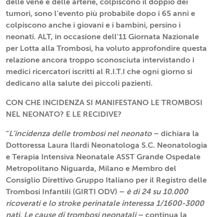
delle vene e delle arterie, colpiscono il doppio dei
tumori, sono l’evento più probabile dopo i 65 anni e
colpiscono anche i giovani e i bambini, persino i
neonati. ALT, in occasione dell’11 Giornata Nazionale
per Lotta alla Trombosi, ha voluto approfondire questa
relazione ancora troppo sconosciuta intervistando i
medici ricercatori iscritti al R.I.T.I che ogni giorno si
dedicano alla salute dei piccoli pazienti.
CON CHE INCIDENZA SI MANIFESTANO LE TROMBOSI
NEL NEONATO? E LE RECIDIVE?
“
L’incidenza delle trombosi nel neonato
– dichiara la
Dottoressa Laura Ilardi Neonatologa S.C. Neonatologia
e Terapia Intensiva Neonatale ASST Grande Ospedale
Metropolitano Niguarda, Milano e Membro del
Consiglio Direttivo Gruppo Italiano per il Registro delle
Trombosi Infantili (GIRTI ODV) –
è di 24 su 10.000
ricoverati e lo stroke perinatale interessa 1/1600-3000
nati. Le cause di trombosi neonatali
– continua la