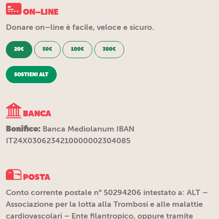
ON–LINE
Donare on–line è facile, veloce e sicuro.
20€
50€
100€
300€
SOSTIENI ALT
BANCA
Bonifico:
Banca Mediolanum IBAN
IT24X0306234210000002304085
POSTA
Conto corrente postale n° 50294206 intestato a: ALT –
Associazione per la lotta alla Trombosi e alle malattie
cardiovascolari – Ente filantropico, oppure tramite