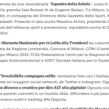
Squadra della Salute
stenuta da una straordinaria “
”, scesa 
lla gremita Sala Buzzati di via Eugenio Balzan, 3 a Milano, i
der, in compagnia del Direttore della Gazzetta dello Sport, 
daelli. Presente in sala anche Massimo Achini, presidente C
nza dell’alleanza sport e prevenzione, ingredienti anche di 
2014.
Giornata Nazionale per la Lotta alla Trombosi
a
ha coinvolto
inata da Regione Lombardia, Comune di Milano, CONI (Comi
xpo Milano 2015, FCSA (Federazione Centri per la Diagnosi d
apie Antitrombotiche) e SISET (Società Italiana per lo Studio
’irresistibile campagna selfie
: tantissime foto con l’hasht
vise sui maggiori social network, da Twitter a Instagram. O
 diverso e creativo per dire ALT alla pigrizia!
Ognuna si è 
e parenti coinvolti in un’insolita sfida: diffondere il più pos
raverso scatti e hashtag #ALTpigrizia.