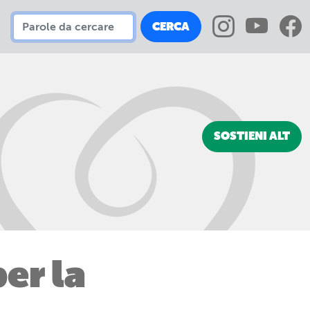
CERCA
SOSTIENI ALT
er la