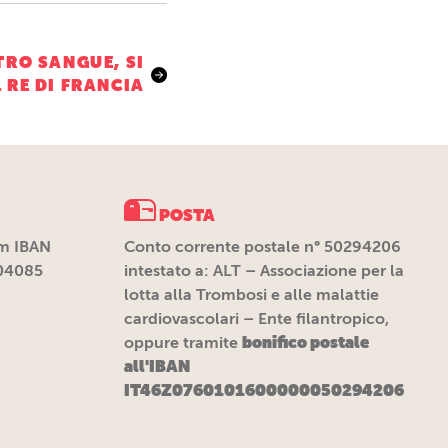
TRO SANGUE, SI
L RE DI FRANCIA
POSTA
m IBAN
Conto corrente postale n° 50294206
04085
intestato a: ALT – Associazione per la
lotta alla Trombosi e alle malattie
cardiovascolari – Ente filantropico,
bonifico postale
oppure tramite
all'IBAN
IT46Z0760101600000050294206