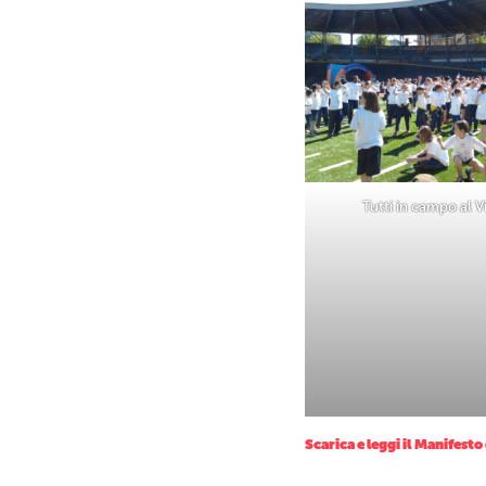
Tutti in campo al V
Scarica e leggi il
Manifesto 