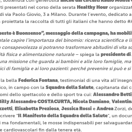
anche dai circuiti Radio Monte 
tiva, sostenuta con generosità
Healthy Hour
ati presentati nel corso della serata
organizzat
di via Paolo Giovio, 3 a Milano. Durante l’evento, dedicato a
 proiettata la raccolta di tutti gli italiani che hanno detto 
uesto è Buonsenso”, messaggio della campagna, ha mobil
ale capire l’importanza del binomio: ricerca scientifica e li
consapevolezza si potranno trasformare abitudini di vita sco
presidente di
vità fisica e alimentazione naturale
– spiega la
una missione che guarda ai bambini e alle loro famiglie, ma
ici di famiglia e ai loro pazienti: perché prevenire si può e si
Federica Fontana
 la bella
, testimonial di una vita all’insegna
Squadra della Salute
sico, in campo con la
, capitanata dal
Alessandro Betti
mi dello spettacolo e dello sport tra cui:
, Billy Alessandro COSTACURTA, Nicola Damiano
Valentin
,
zzetti
Elisabetta Preziosa
Jessica Rossi
Andrea
,
,
e
Zorzi, d
Il
Manifesto della Squadra della Salute
crivere “
“, un docu
ci ma fondamentali, le mosse indispensabili per salvaguardar
e cardiovascolari fin dalla tenera età.