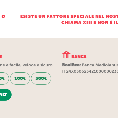
ne
 O
ESISTE UN FATTORE SPECIALE NEL NOS
CHIAMA XIII E NON È I
E
BANCA
Bonifico:
e è facile, veloce e sicuro.
Banca Mediolanu
IT24X03062342100000023
0€
100€
300€
ALT