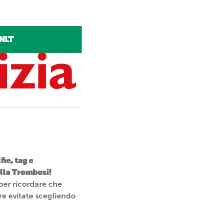
NLT
fie, tag e
 alla Trombosi!
per ricordare che
re evitate scegliendo