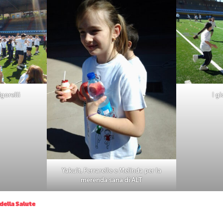
igorelli
I g
Yakult, Ferrarelle e Melinda per la
merenda sana di ALT
della Salute