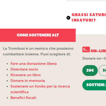
Navigazio
GRASSI SATURI
INSATURI?
articoli
COME SOSTENERE ALT
La Trombosi è un nemico che possiamo
ON–LIN
combattere insieme. Puoi scegliere di:
Donare on–lin
Fare una donazione libera
Diventare socio
20€
5
Ricevere un libro
Donare in memoria
SOSTIENI 
Sostenere un fondo per la ricerca
scientifica
Benefici fiscali