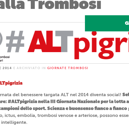
alla Trombosi
G
E 2014
E ARCHIVIATO IN
GIORNATE TROMBOSI
LTpigrizia
Sel
iornata del benessere targata ALT nel 2014 diventa social!
are: #ALTpigrizia nella III Giornata Nazionale per la lotta
campioni dello sport. Scienza e buonsenso fianco a fianco
, ictus, embolia, trombosi venose e arteriose, possono esse
 intelligente.