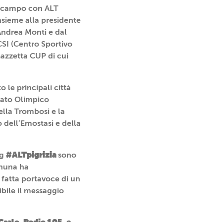
in campo con ALT
nsieme alla presidente
Andrea Monti e dal
SI (Centro Sportivo
Gazzetta CUP di cui
 le principali città
tato Olimpico
ella Trombosi e la
 dell’Emostasi e della
#ALTpigrizia
ag
sono
gnuna ha
fatta portavoce di un
sibile il messaggio