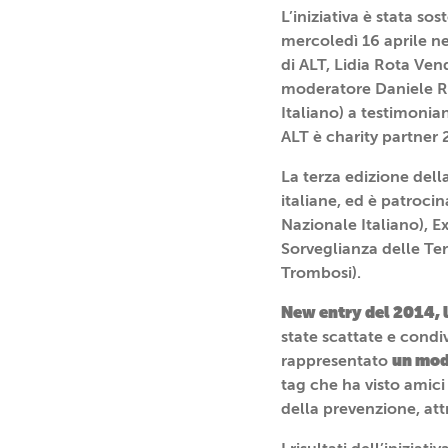
L’iniziativa è stata so
mercoledì 16 aprile ne
di ALT, Lidia Rota Ven
moderatore Daniele Re
Italiano) a testimonia
ALT è charity partner 
La terza edizione dell
italiane, ed è patroc
Nazionale Italiano), E
Sorveglianza delle Ter
Trombosi).
New entry del 2014, l
state scattate e condi
un modo
rappresentato
tag che ha visto amici 
della prevenzione, att