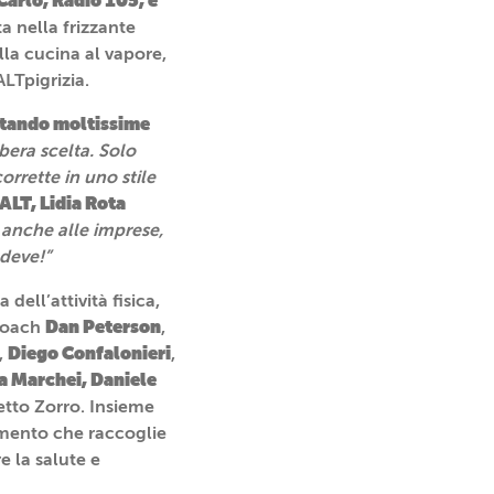
Carlo, Radio 105, e
a nella frizzante
lla cucina al vapore,
#ALTpigrizia.
itando moltissime
bera scelta. Solo
rrette in uno stile
 ALT, Lidia Rota
 anche alle imprese,
 deve!”
 dell’attività fisica,
Dan Peterson
 coach
,
Diego Confalonieri
,
,
a Marchei, Daniele
etto Zorro. Insieme
mento che raccoglie
e la salute e