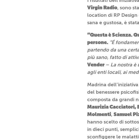
I risultati dell’inizia
Virgin Radio
, sono st
location di RP Design 
sana e gustosa, è stata
“Questa è Scienza. Q
persone.
“É fondament
partendo da una certa 
più sano, fatto di atti
Vender
–
La nostra è 
agli enti locali, ai med
Madrina dell’iniziativa
del benessere psicofi
composta da grandi no
Maurizia Cacciatori
Molmenti
Samuel Pi
,
hanno scelto di sottos
in dieci punti, sempli
sconfiggere le malatti