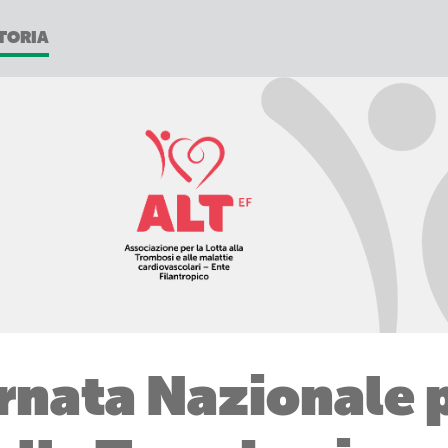
TORIA
rnata Nazionale p