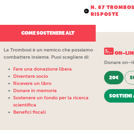
Navigazio
N. 87 TROMBOS
RISPOSTE
articoli
COME SOSTENERE ALT
La Trombosi è un nemico che possiamo
ON–LIN
combattere insieme. Puoi scegliere di:
Donare on–lin
Fare una donazione libera
Diventare socio
20€
5
Ricevere un libro
Donare in memoria
SOSTIENI 
Sostenere un fondo per la ricerca
scientifica
Benefici fiscali