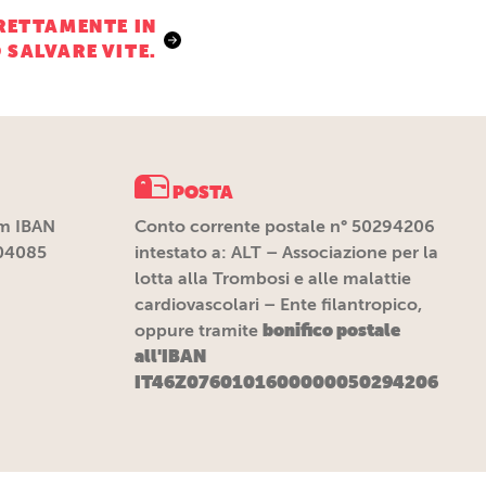
RRETTAMENTE IN
 SALVARE VITE.
POSTA
m IBAN
Conto corrente postale n° 50294206
04085
intestato a: ALT – Associazione per la
lotta alla Trombosi e alle malattie
cardiovascolari – Ente filantropico,
bonifico postale
oppure tramite
all'IBAN
IT46Z0760101600000050294206