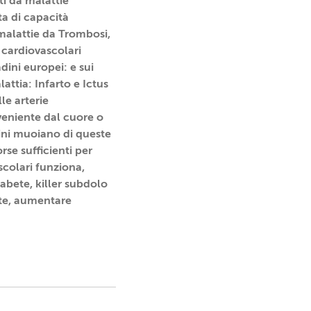
ti da malattie
ta di capacità
malattie da Trombosi,
 cardiovascolari
dini europei: e sui
attia: Infarto e Ictus
le arterie
veniente dal cuore o
dini muoiano di queste
se sufficienti per
scolari funziona,
abete, killer subdolo
nte, aumentare