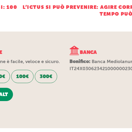
ne
I: 100
L’ICTUS SI PUÒ PREVENIRE: AGIRE CO
TEMPO PUÒ
E
BANCA
Bonifico:
e è facile, veloce e sicuro.
Banca Mediolanu
IT24X03062342100000023
0€
100€
300€
ALT