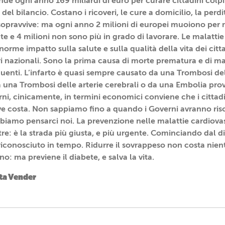
e ogni anno 169 miliardi di euro per curare cittadini colpi
 del bilancio. Costano i ricoveri, le cure a domicilio, la perdi
 sopravvive: ma ogni anno 2 milioni di europei muoiono per 
 e 4 milioni non sono più in grado di lavorare. Le malattie
rme impatto sulla salute e sulla qualità della vita dei citta
ari nazionali. Sono la prima causa di morte prematura e di mal
uenti. L’infarto è quasi sempre causato da una Trombosi del
a una Trombosi delle arterie cerebrali o da una Embolia pro
erni, cinicamente, in termini economici conviene che i citta
ve costa. Non sappiamo fino a quando i Governi avranno risor
bbiamo pensarci noi. La prevenzione nelle malattie cardiova
re: è la strada più giusta, e più urgente. Cominciando dal di
 riconosciuto in tempo. Ridurre il sovrappeso non costa nie
no: ma previene il diabete, e salva la vita.
ota Vender