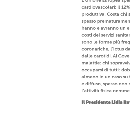
L’Unione Europea spend
cardiovascolari: il 12%
produttiva. Costa chi
spesso prematuramente
hanno e avranno un eno
costi dei servizi sanit
sono le forme più freq
coronariche, l’Ictus d
dalle carotidi. Ai Gov
malattie: chi sopravvi
occuparsi di tutti: do
almeno in un caso su t
e diffuso, spesso non
l’attività fisica nemme
Il Presidente Lidia R