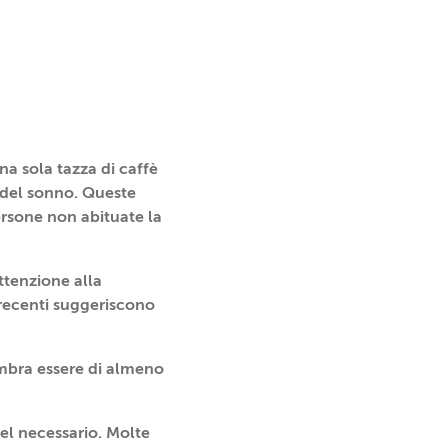
una sola tazza di caffè
i del sonno. Queste
ersone non abituate la
attenzione alla
e recenti suggeriscono
sembra essere di almeno
el necessario. Molte