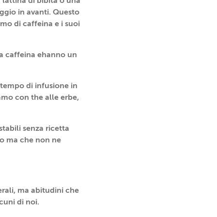
attina di bibita o una
ggio in avanti. Questo
mo di caffeina e i suoi
za caffeina ehanno un
 tempo di infusione in
amo con the alle erbe,
stabili senza ricetta
ico ma che non ne
rali, ma abitudini che
uni di noi.