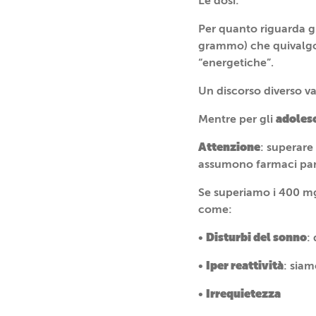
Le dosi:
Per quanto riguarda g
grammo) che quivalgono
“energetiche”.
Un discorso diverso va
adoles
Mentre per gli
Attenzione
: superare
assumono farmaci part
Se superiamo i 400 mg
come:
Disturbi del sonno
•
:
Iper reattività
•
: siam
Irrequietezza
•