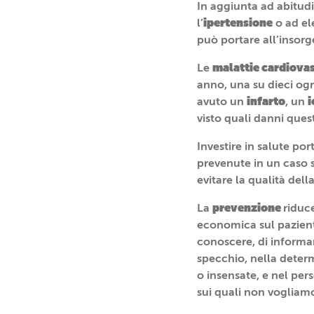
In aggiunta ad abitud
ipertensione
l’
o ad ele
può portare all’insorg
malattie cardiovas
Le
anno, una su dieci og
infarto
i
avuto un
, un
visto quali danni ques
Investire in salute po
prevenute in un caso s
evitare la qualità della
prevenzione
La
riduc
economica sul paziente
conoscere, di informarc
specchio, nella deter
o insensate, e nel pers
sui quali non vogliam