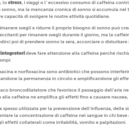
o
stress
, lo
, i viaggi o l’ eccessivo consumo di caffeina cont
ro sonno, ma la mancanza cronica di sonno si accumula nel 
re capacità di svolgere le nostre attività quotidiane.
rimanere svegli e ridurre il proprio bisogno di sonno può cre
ccitanti per rimanere svegli durante il giorno, ma la caffei
rci poi di prendere sonno la sera, accorciare o disturbare 
integratori
o
deve fare attenzione alla caffeina perché rischia
sempi:
oxacina e norfloxacina sono antibiotici che possono interfer
gandone la permanenza in circolo e amplificandone gli effet
aco broncodilatatore che favorisce il passaggio dell’aria ne
 alla caffeina ne amplifica gli effetti fino a causare nausea,
ba spesso utilizzata per la prevenzione dell’influenza, delle s
ntare la concentrazione di caffeina nel sangue in chi beve 
 effetti collaterali come irritabilità, vomito e palpitazioni.