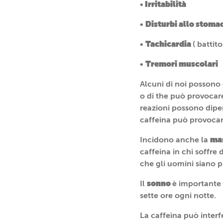
Irritabilità
•
Disturbi allo stoma
•
Tachicardia
•
( battit
Tremori muscolari
•
Alcuni di noi possono e
o di the può provocare
reazioni possono dipen
caffeina può provocare
ma
Incidono anche la
caffeina in chi soffre
che gli uomini siano p
sonno
Il
è importante 
sette ore ogni notte.
La caffeina può interf