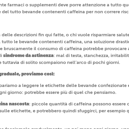
te farmaci o supplementi deve porre attenzione a tutto qu
 del tutto bevande contenenti caffeina per non correre risc
 delle descrizioni fin qui fatte, o chi vuole risparmiare salu
el tutto le bevande contenenti caffeina, una soluzione drasti
bruscamente il consumo di caffeina potrebbe provocare alc
sindrome da astinenza
di
: mal di testa, stanchezza, irritabilit
 tuttavia di solito scompaiono nell’arco di pochi giorni.
graduale, proviamo così:
pariamo a leggere le etichette delle bevande confezionate 
ni giorno: potrebbe essere più di quel che pensiamo.
eina
nascosta
: piccole quantità di caffeina possono essere 
sulle etichette, e potrebbero quindi sfuggirci, per esempio