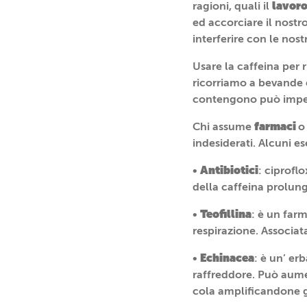
lavor
ragioni, quali il
ed accorciare il nost
interferire con le nost
Usare la caffeina per 
ricorriamo a bevande e
contengono può impedi
farmaci
Chi assume
indesiderati. Alcuni e
Antibiotici
•
: ciprofl
della caffeina prolun
Teofillina
•
: è un farm
respirazione. Associata
Echinacea
•
: è un’ er
raffreddore. Può aume
cola amplificandone gli