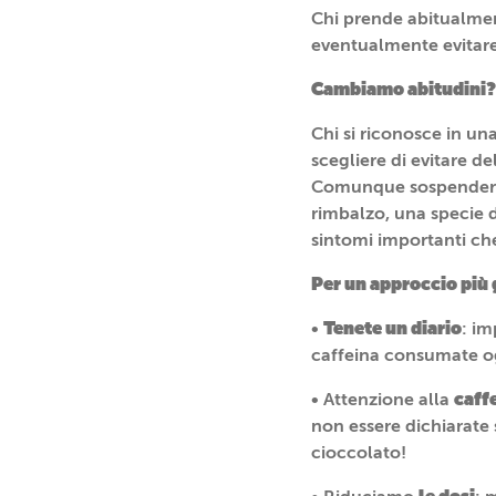
Chi prende abitualmen
eventualmente evitare
Cambiamo abitudini?
Chi si riconosce in una
scegliere di evitare d
Comunque sospendere 
rimbalzo, una specie 
sintomi importanti che
Per un approccio più 
Tenete un diario
•
: im
caffeina consumate og
caff
• Attenzione alla
non essere dichiarate 
cioccolato!