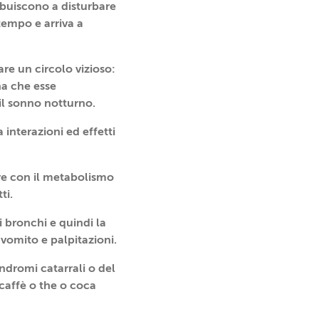
ribuiscono a disturbare
tempo e arriva a
are un circolo vizioso:
na che esse
il sonno notturno.
 interazioni ed effetti
ire con il metabolismo
ti.
i bronchi e quindi la
 vomito e palpitazioni.
indromi catarrali o del
caffè o the o coca