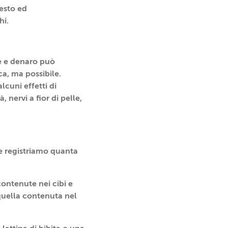
esto ed
hi.
te e denaro può
ca, ma possibile.
uni effetti di
à, nervi a fior di pelle,
e registriamo quanta
contenute nei cibi e
 quella contenuta nel