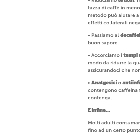
le dosi
• Riduciamo
: 
tazza di caffè in meno
metodo può aiutare a r
effetti collaterali nega
decaffe
• Passiamo al
buon sapore.
tempi 
• Accorciamo i
modo da ridurre la qua
assicurandoci che non
Analgesici
antiin
•
o
contengono caffeina f
contenga.
E infine…
Molti adulti consumano
fino ad un certo punto