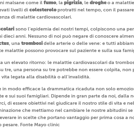
fumo
pigrizia
droghe
ini malsane come il
, la
, le
o a malatti
colesterolo
vati livelli di
protratti nel tempo, con il passare
enza di malattie cardiovascolari.
colari
sono l’epidemia dei nostri tempi, colpiscono una pe
ni dieci anni. Nessuno di noi può negare di conoscere alm
ctus
trombosi
, una
delle arterie o delle vene: e tutti abbi
te malattie possono provocare sul paziente e sulla sua famig
rta un elevato ritorno: le malattie cardiovascolari da trombo
u tre, una persona su tre potrebbe non essere colpita, non p
 vita legata alla disabilità o all’invalidità.
e in modo efficace la drammatica ricaduta non solo emozi
 e sui suoi famigliari. Dipende in gran parte da noi, dalla n
i, di essere obiettivi nel giudicare il nostro stile di vita e ne
minazione che mettiamo nel cambiare le nostre abitudini se
everare in scelte che portano vantaggio per prima cosa a noi s
o pesare. Fonte Mayo clinic