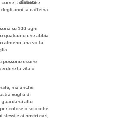
diabete
e come il
e
 degli anni la caffeina
rsona su 100 ogni
eno qualcuno che abbia
amo almeno una volta
lia.
si possono essere
erdere la vita o
onale, ma anche
ostra voglia di
l guardarci allo
 pericolose o sciocche
tessi e ai nostri cari,