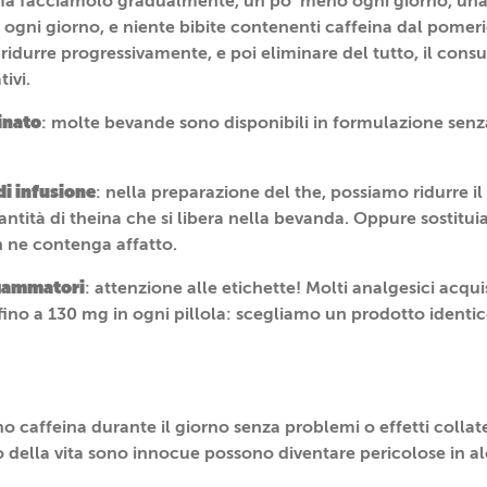
ma facciamolo gradualmente, un po’ meno ogni giorno, una l
 ogni giorno, e niente bibite contenenti caffeina dal pomeri
idurre progressivamente, e poi eliminare del tutto, il consu
tivi.
inato
: molte bevande sono disponibili in formulazione sen
di infusione
: nella preparazione del the, possiamo ridurre il
ntità di theina che si libera nella bevanda. Oppure sostitui
 ne contenga affatto.
fiammatori
: attenzione alle etichette! Molti analgesici acqui
ino a 130 mg in ogni pillola: scegliamo un prodotto ident
 caffeina durante il giorno senza problemi o effetti collate
 della vita sono innocue possono diventare pericolose in alc