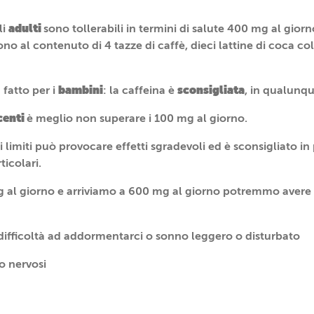
adulti
li
sono tollerabili in termini di salute 400 mg al gior
 al contenuto di 4 tazze di caffè, dieci lattine di coca col
bambini
sconsigliata
 fatto per i
: la caffeina è
, in qualunq
centi
è meglio non superare i 100 mg al giorno.
 i limiti può provocare effetti sgradevoli ed è sconsigliato 
icolari.
 al giorno e arriviamo a 600 mg al giorno potremmo avere ef
 difficoltà ad addormentarci o sonno leggero o disturbato
o nervosi