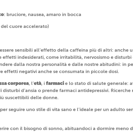
co
: bruciore, nausea, amaro in bocca
o del cuore accelerato)
ssere sensibili all’effetto della caffeina più di altri: anche 
 effetti indesiderati, come irritabilità, nervosismo e disturb
dere dalla nostra personalità e dalle nostre abitudini: in p
 effetti negativi anche se consumata in piccole dosi.
ssa corporea
età
farmaci
, l’
, i
e lo stato di salute generale: 
 di disturbi d’ansia o prende farmaci antidepressivi. Ricerch
iù suscettibili delle donne.
per seguire uno stile di vita sano e l’ideale per un adulto 
erire con il bisogno di sonno, abituandoci a dormire meno d