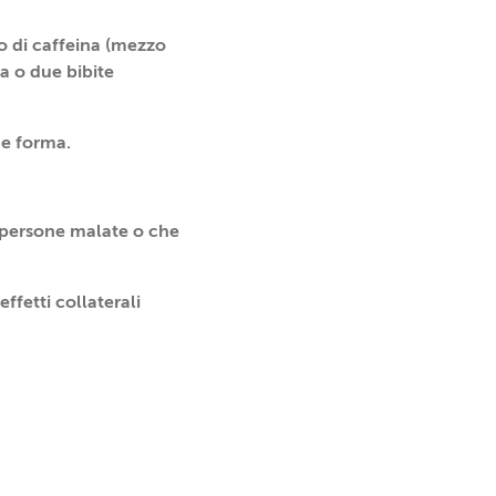
no di caffeina (mezzo
a o due bibite
ue forma.
in persone malate o che
fetti collaterali