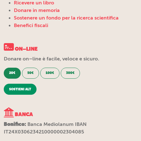
Ricevere un libro
Donare in memoria
Sostenere un fondo per la ricerca scientifica
Benefici fiscali
ON–LINE
Donare on–line è facile, veloce e sicuro.
20€
50€
100€
300€
SOSTIENI ALT
BANCA
Bonifico:
Banca Mediolanum IBAN
IT24X0306234210000002304085