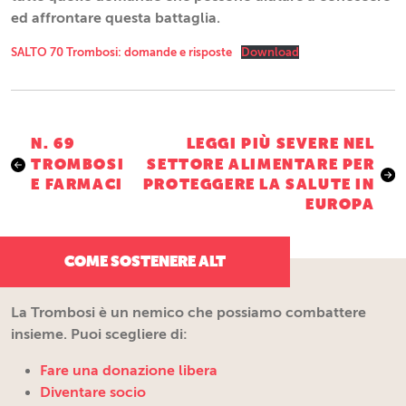
ed affrontare questa battaglia.
SALTO 70 Trombosi: domande e risposte
Download
Navigazione
N. 69
LEGGI PIÙ SEVERE NEL
TROMBOSI
SETTORE ALIMENTARE PER
articoli
E FARMACI
PROTEGGERE LA SALUTE IN
EUROPA
COME SOSTENERE ALT
La Trombosi è un nemico che possiamo combattere
insieme. Puoi scegliere di:
Fare una donazione libera
Diventare socio