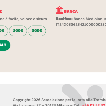
E
BANCA
Bonifico:
e è facile, veloce e sicuro.
Banca Mediolanu
IT24X03062342100000023
0€
100€
300€
ALT
Copyright 2026 Associazione per la lotta alla Trombos
Via Lanzone, 27 – 20123 Milano – Tel.:
+39 02 58 32