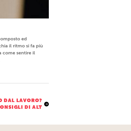
 composto ed
ia il ritmo si fa più
a come sentire il
.
TO DAL LAVORO?
CONSIGLI DI ALT