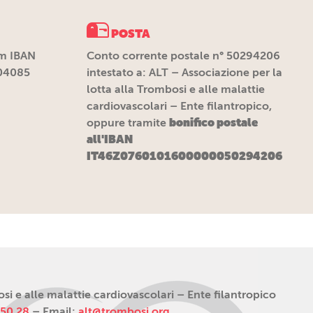
POSTA
m IBAN
Conto corrente postale n° 50294206
04085
intestato a: ALT – Associazione per la
lotta alla Trombosi e alle malattie
cardiovascolari – Ente filantropico,
bonifico postale
oppure tramite
all'IBAN
IT46Z0760101600000050294206
i e alle malattie cardiovascolari – Ente filantropico
 50 28
– Email:
alt@trombosi.org