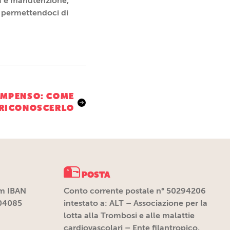
a e manutenzione,
, permettendoci di
MPENSO: COME
RICONOSCERLO
POSTA
m IBAN
Conto corrente postale n° 50294206
04085
intestato a: ALT – Associazione per la
lotta alla Trombosi e alle malattie
cardiovascolari – Ente filantropico,