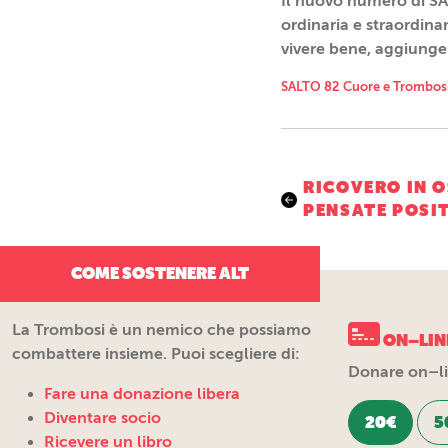
Il nuovo numero di SA
ordinaria e straordina
vivere bene, aggiungen
SALTO 82 Cuore e Trombos
Navigazio
RICOVERO IN O
PENSATE POSI
articoli
COME SOSTENERE ALT
La Trombosi è un nemico che possiamo
ON–LIN
combattere insieme. Puoi scegliere di:
Donare on–lin
Fare una donazione libera
Diventare socio
20€
5
Ricevere un libro