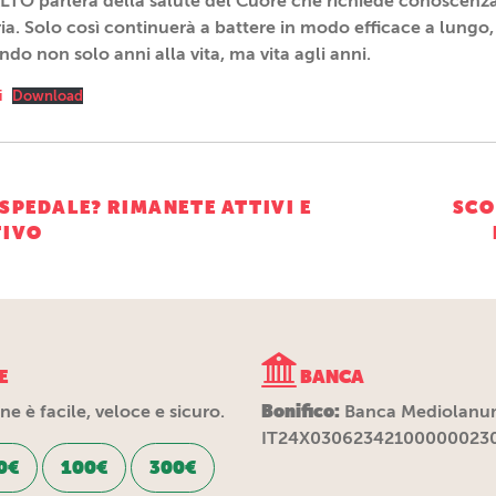
LTO parlerà della salute del Cuore che richiede conoscenz
ria. Solo così continuerà a battere in modo efficace a lungo
do non solo anni alla vita, ma vita agli anni.
i
Download
ne
SPEDALE? RIMANETE ATTIVI E
SCO
TIVO
E
BANCA
Bonifico:
e è facile, veloce e sicuro.
Banca Mediolanu
IT24X03062342100000023
0€
100€
300€