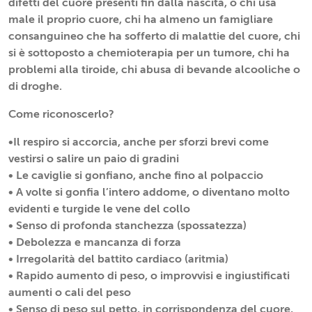
difetti del cuore presenti fin dalla nascita, o chi usa
male il proprio cuore, chi ha almeno un famigliare
consanguineo che ha sofferto di malattie del cuore, chi
si è sottoposto a chemioterapia per un tumore, chi ha
problemi alla tiroide, chi abusa di bevande alcooliche o
di droghe.
Come riconoscerlo?
•Il respiro si accorcia, anche per sforzi brevi come
vestirsi o salire un paio di gradini
• Le caviglie si gonfiano, anche fino al polpaccio
• A volte si gonfia l’intero addome, o diventano molto
evidenti e turgide le vene del collo
• Senso di profonda stanchezza (spossatezza)
• Debolezza e mancanza di forza
• Irregolarità del battito cardiaco (aritmia)
• Rapido aumento di peso, o improvvisi e ingiustificati
aumenti o cali del peso
• Senso di peso sul petto, in corrispondenza del cuore,