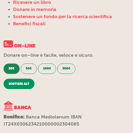
Ricevere un libro
Donare in memoria
Sostenere un fondo per la ricerca scientifica
Benefici fiscali
ON–LINE
Donare on–line è facile, veloce e sicuro.
20€
50€
100€
300€
SOSTIENI ALT
BANCA
Bonifico:
Banca Mediolanum IBAN
IT24X0306234210000002304085